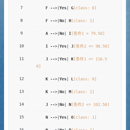
F
--
>|
Yes
| 
G
[class: 0]
F
--
>|
No
| 
H
[class: 1]
A
--
>|
No
| 
I
[条件1 > 79.50]
I
--
>|
Yes
| 
J
[条件2 <= 98.50]
J
--
>|
Yes
| 
K
[条件1 <= 116.5
0]
K
--
>|
Yes
| 
L
[class: 0]
K
--
>|
No
| 
M
[class: 1]
J
--
>|
No
| 
N
[条件2 <= 102.50]
N
--
>|
Yes
| 
O
[class: 1]