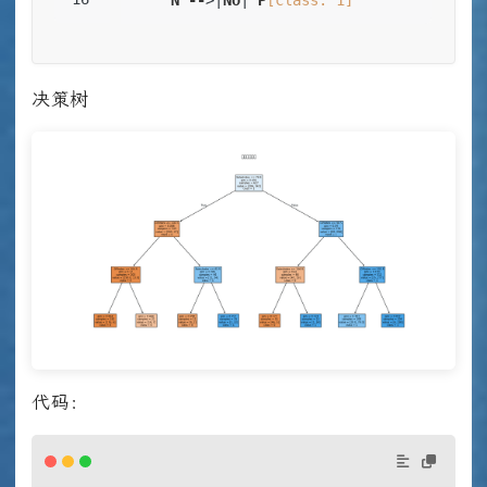
N
--
>|
No
| 
P
[class: 1]
决策树
代码：