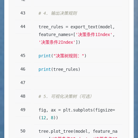
# 4. 输出决策规则
tree_rules = export_text(model, 
feature_names=[
'决策条件1Index'
, 
'决策条件2Index'
])
print
(
"决策树规则："
)
print
(tree_rules)
# 5. 可视化决策树（可选）
fig, ax = plt.subplots(figsize=
(
12
, 
8
))
tree.plot_tree(model, feature_na