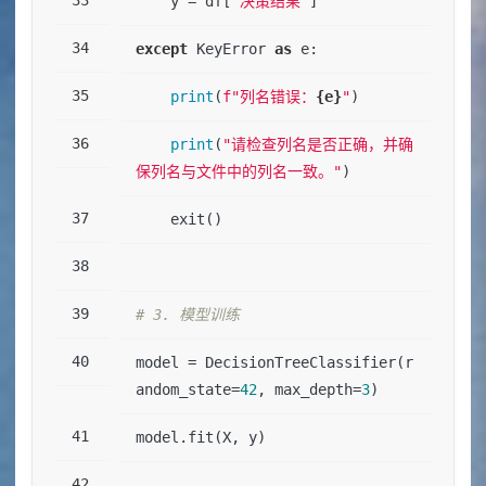
    y = df[
'决策结果'
]
except
 KeyError 
as
 e:
print
(
f"列名错误：
{e}
"
)
print
(
"请检查列名是否正确，并确
保列名与文件中的列名一致。"
)
    exit()
# 3. 模型训练
model = DecisionTreeClassifier(r
andom_state=
42
, max_depth=
3
)
model.fit(X, y)