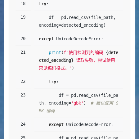
try
:
    df = pd.read_csv(file_path, 
encoding=detected_encoding)
except
 UnicodeDecodeError:
print
(
f"使用检测到的编码 
{dete
cted_encoding}
 读取失败，尝试使用
常见编码格式。"
)
try
:
        df = pd.read_csv(file_pa
th, encoding=
'gbk'
)  
# 尝试使用 G
BK 编码
except
 UnicodeDecodeError:
        df = pd.read_csv(file_pa