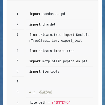
import
 pandas 
as
 pd
import
 chardet
from
 sklearn.tree 
import
 Decisio
nTreeClassifier, export_text
from
 sklearn 
import
 tree
import
 matplotlib.pyplot 
as
 plt
import
 itertools
# 1. 数据加载
file_path = 
r"文件路径"