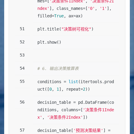
mes=[
'决策条件1Index'
, 
'决策条件2I
ndex'
], class_names=[
'0'
, 
'1'
], 
filled=
True
, ax=ax)
plt.title(
"决策树可视化"
)
plt.show()
# 6. 输出决策推算表
conditions = 
list
(itertools.prod
uct([
0
, 
1
], repeat=
2
))
decision_table = pd.DataFrame(co
nditions, columns=[
'决策条件1Inde
x'
, 
'决策条件2Index'
])
decision_table[
'预测决策结果'
] = 