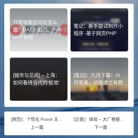
日常电脑自动化怎么
笔记：新手尝试制作小
选？BAT、影刀、Pyth
程序 -基于网页PHP
on不纠结
[城市与见闻] – 上海：
[笔记]：九月下篇：兴
如何看待当代的’松弛’
尽悲来，识盈虚之有数
[网页]：个性化 Puock 主题时光轴效果
[记录]：体验 – 大厂卷服务、小厂拼价格
上一篇
下一篇