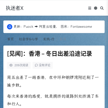
执迷者X
更新：Puock ➡ 阿里云轻量， 图床：Fontawesome
近期优化：Edgeone+COS存储+回源，Codex
更新：Puock ➡ 阿里云轻量， 图床：Fontawesome
近期优化：Edgeone+COS存储+回源，Codex
首页
社会学&心学
实践-行
正文
[见闻]：香港 – 冬日出差沿途记录
209
次阅读
没有评论
周五出差了一趟香港，在中环和铜锣湾附近刷了一
遍步数。
每次来香港的感受，就是拥挤的道路到处挤满了车
和行人。