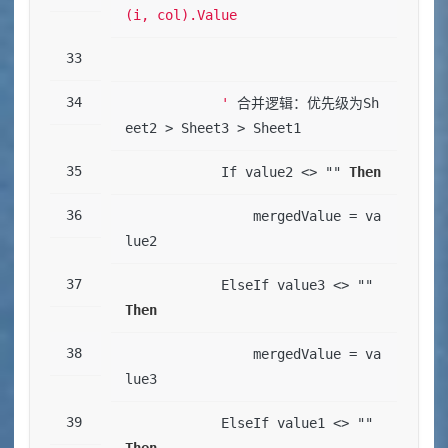
(i, col).Value
            '
 合并逻辑：优先级为Sh
eet2 
>
 Sheet3 
>
 Sheet1
            If value2 
<>
 "" 
Then
                mergedValue 
=
 va
lue2
            ElseIf value3 
<>
 "" 
Then
                mergedValue 
=
 va
lue3
            ElseIf value1 
<>
 "" 