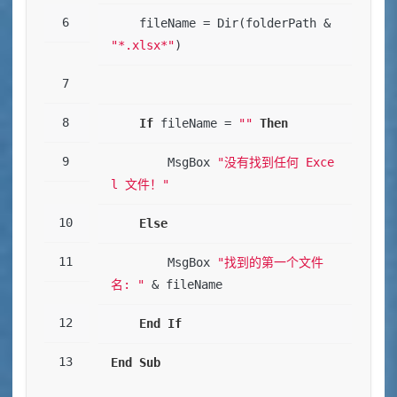
    fileName = Dir(folderPath & 
"*.xlsx*"
)
If
 fileName = 
""
Then
        MsgBox 
"没有找到任何 Exce
l 文件！"
Else
        MsgBox 
"找到的第一个文件
名: "
 & fileName
End
If
End
Sub