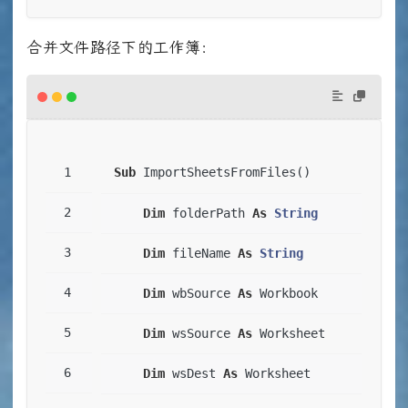
合并文件路径下的工作簿：
Sub
 ImportSheetsFromFiles()
Dim
 folderPath 
As
String
Dim
 fileName 
As
String
Dim
 wbSource 
As
 Workbook
Dim
 wsSource 
As
 Worksheet
Dim
 wsDest 
As
 Worksheet