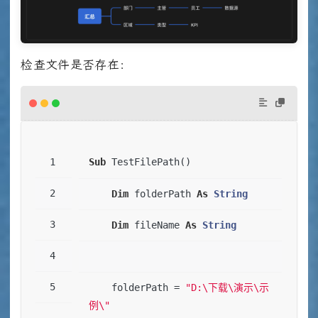
检查文件是否存在：
Sub
 TestFilePath()
Dim
 folderPath 
As
String
Dim
 fileName 
As
String
    folderPath = 
"D:\下载\演示\示
例\"