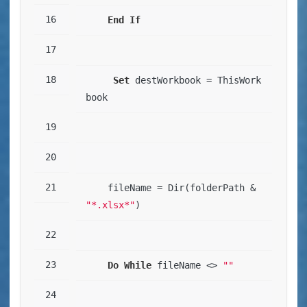
End
If
Set
 destWorkbook = ThisWork
book
    fileName = Dir(folderPath & 
"*.xlsx*"
)
Do
While
 fileName <> 
""