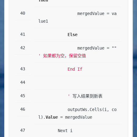
Then
                mergedValue 
=
 va
lue1
Else
                mergedValue 
=
 "" 
' 如果都为空，保留空值
            End If
            '
 写入结果到新表
            outputWs.Cells(i, co
l).
Value
=
 mergedValue
        Next i