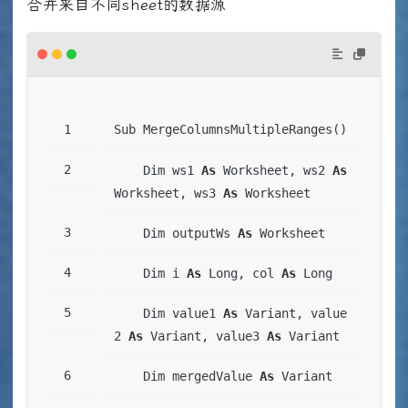
合并来自不同sheet的数据源
Sub MergeColumnsMultipleRanges()
    Dim ws1 
As
 Worksheet, ws2 
As
Worksheet, ws3 
As
 Worksheet
    Dim outputWs 
As
 Worksheet
    Dim i 
As
 Long, col 
As
 Long
    Dim value1 
As
 Variant, value
2 
As
 Variant, value3 
As
 Variant
    Dim mergedValue 
As
 Variant