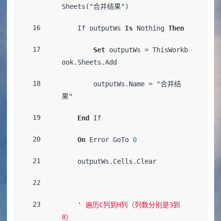
Sheets("合并结果")
    If outputWs 
Is
 Nothing 
Then
Set
 outputWs 
=
 ThisWorkb
ook.Sheets.Add
        outputWs.Name 
=
 "合并结
果"
End
 If
On
 Error GoTo 
0
    outputWs.Cells.Clear
' 遍历C列到H列（列数分别是3到
8）