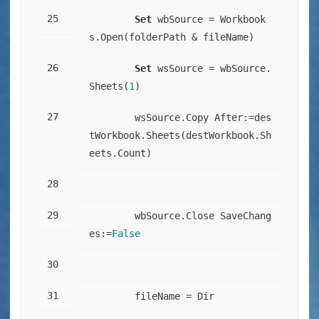
Set
 wbSource = Workbook
s.Open(folderPath & fileName)
Set
 wsSource = wbSource.
Sheets(
1
)
        wsSource.Copy After:=des
tWorkbook.Sheets(destWorkbook.Sh
eets.Count)
        wbSource.Close SaveChang
es:=
False
        fileName = Dir