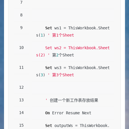
Set
 ws1 
=
 ThisWorkbook.Sheet
s(
1
) 
' 第1个Sheet
    Set ws2 = ThisWorkbook.Sheet
s(2) '
 第
2
个Sheet
Set
 ws3 
=
 ThisWorkbook.Sheet
s(
3
) 
' 第3个Sheet
    '
 创建一个新工作表存放结果
On
 Error Resume Next
Set
 outputWs 
=
 ThisWorkbook.