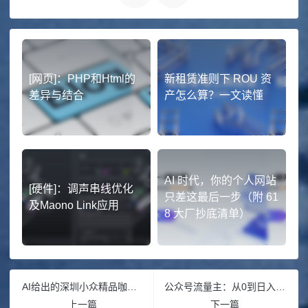
[网页]：PHP和Html的
新租赁准则下 ROU 资
差异与结合
产怎么算？一文读懂
AI 时代，你的个人网站
[硬件]：调声串线优化
只差这最后一步（附 61
及Maono Link应用
8 大厂抄底清单）
AI给出的深圳小众精品咖啡 10→50 家扩张指南：从战略到落地
公众号流量主：从0到日入30的实操路径
上一篇
下一篇