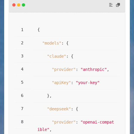
{
"models"
:
{
"claude"
:
{
"provider"
:
"anthropic"
,
"apiKey"
:
"your-key"
}
,
"deepseek"
:
{
"provider"
:
"openai-compat
ible"
,