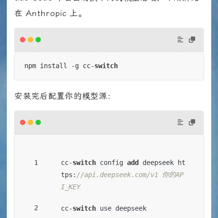
在 Anthropic 上。
npm install -g cc-
switch
安装完后配置你的模型源：
cc-
switch
 config 
add
 deepseek ht
tps:
//api.deepseek.com/v1 你的AP
I_KEY
cc-
switch
 use deepseek