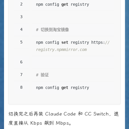
npm config 
get
 registry
# 切换到淘宝镜像
npm config 
set
 registry https:
//
registry.npmmirror.com
# 验证
npm config 
get
 registry
切换完之后再装 Claude Code 和 CC Switch，速
度直接从 Kbps 飙到 Mbps。