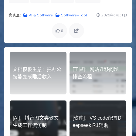
发表至：
AI & Software
Software+Tool
2026年5月31日
0
文档模板生意：把办公
[工具]：网站迁移问题
技能变成睡后收入
排查流程
[AI]：抖音图文类软文
[软件]：VS code配置D
生成工作流仿制
eepseek R1辅助