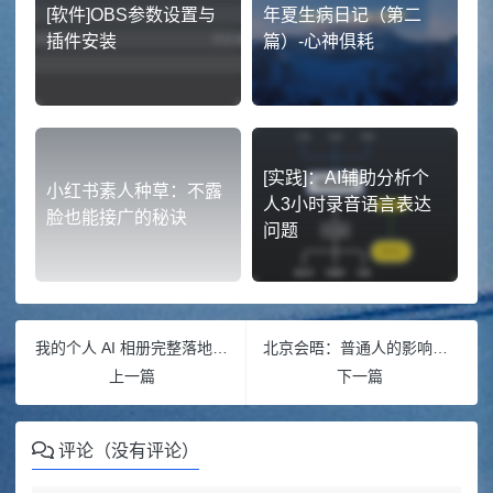
[软件]OBS参数设置与
年夏生病日记（第二
插件安装
篇）-心神俱耗
[实践]：AI辅助分析个
小红书素人种草：不露
人3小时录音语言表达
脸也能接广的秘诀
问题
我的个人 AI 相册完整落地历程：从构想到 PHP 短代码省心方案
北京会晤：普通人的影响指南
上一篇
下一篇
评论（没有评论）