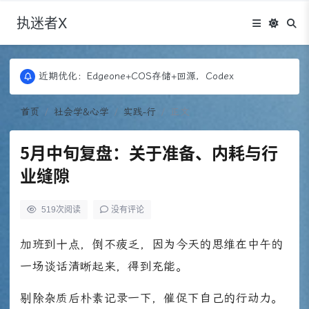
执迷者X
更新：Puock ➡ 阿里云轻量， 图床：Fontawesome
近期优化：Edgeone+COS存储+回源，Codex
更新：Puock ➡ 阿里云轻量， 图床：Fontawesome
近期优化：Edgeone+COS存储+回源，Codex
首页
社会学&心学
实践-行
正文
5月中旬复盘：关于准备、内耗与行
业缝隙
519
次阅读
没有评论
加班到十点，倒不疲乏，因为今天的思维在中午的
一场谈话清晰起来，得到充能。
剔除杂质后朴素记录一下，催促下自己的行动力。