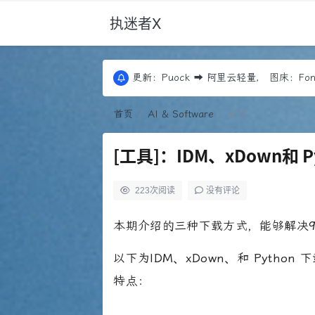
执迷者X
更新：Puock ➡ 阿里云轻量， 图床：Font
近期优化：Edgeone+COS存储+回源，Co
更新：Puock ➡ 阿里云轻量， 图床：Font
近期优化：Edgeone+COS存储+回源，Co
首页
AI & Software
正文
[工具]：IDM、xDown和 P
223
次阅读
没有评论
本期介绍的三种下载方式，能够解决
以下为
IDM、xDown、
和
Python
下
特点：