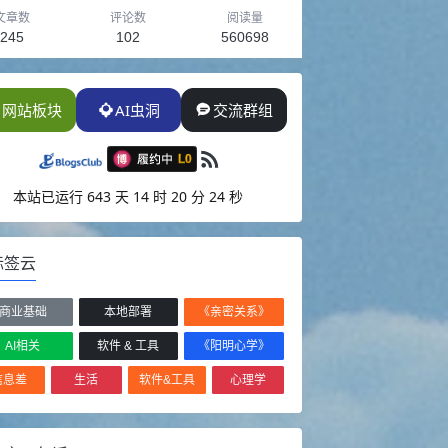
文章数
评论数
阅读量
245
102
560698
网站板块
AI虫洞
交流群组
本站已运行
643 天 14 时 20 分 27 秒
标签云
商业基础
本地部署
《亲密关系》
AI相关
软件 & 工具
《阳明心学》
信息差
生活
软件&工具
心理学