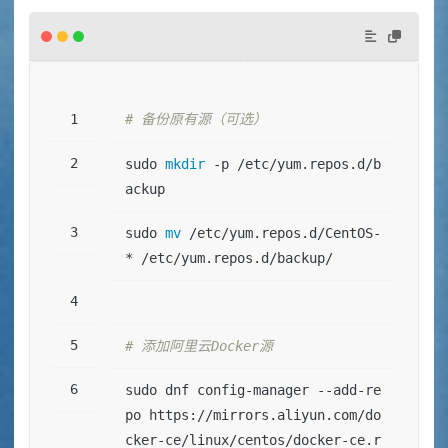
# 备份原有源（可选）
sudo 
mkdir
 -p /etc/yum.repos.d/b
ackup
sudo 
mv
 /etc/yum.repos.d/CentOS-
* /etc/yum.repos.d/backup/
# 添加阿里云Docker源
sudo dnf config-manager --add-re
po https://mirrors.aliyun.com/do
cker-ce/linux/centos/docker-ce.r