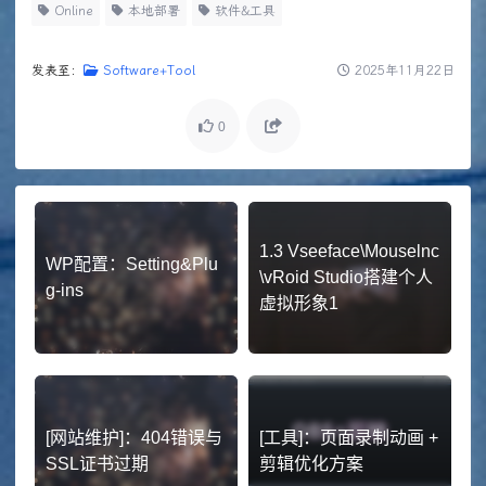
Online
本地部署
软件&工具
发表至：
Software+Tool
2025年11月22日
0
1.3 Vseeface\Mouselnc
WP配置：Setting&Plu
\vRoid Studio搭建个人
g-ins
虚拟形象1
[网站维护]：404错误与
[工具]：页面录制动画 +
SSL证书过期
剪辑优化方案