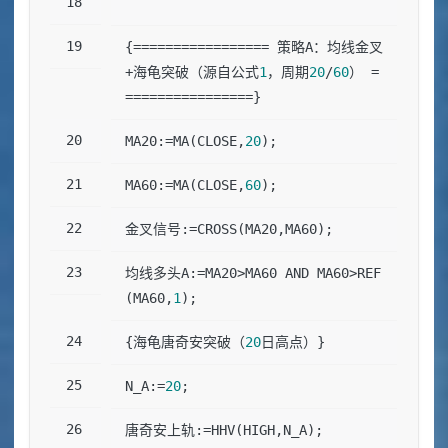
{================= 策略A：均线金叉
+海龟突破（源自公式
1
，周期
20
/
60
） =
================}
MA20:=MA(CLOSE,
20
);
MA60:=MA(CLOSE,
60
);
金叉信号:=CROSS(MA20,MA60);
均线多头A:=MA20>MA60 AND MA60>REF
(MA60,
1
);
{海龟唐奇安突破（
20
日高点）}
N_A:=
20
;
唐奇安上轨:=HHV(HIGH,N_A);