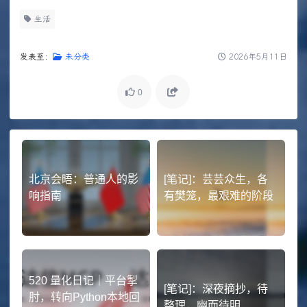
生活
发表至：
未分类
2026年5月11日
0
北京会晤：普通人的影
[笔记]：芸芸众生，各
响指南
有樊笼，最艰难的阶段
520 量化日记｜平台掣
[笔记]：深夜摘抄，待
肘，转向Python本地回
整理，幽而待明