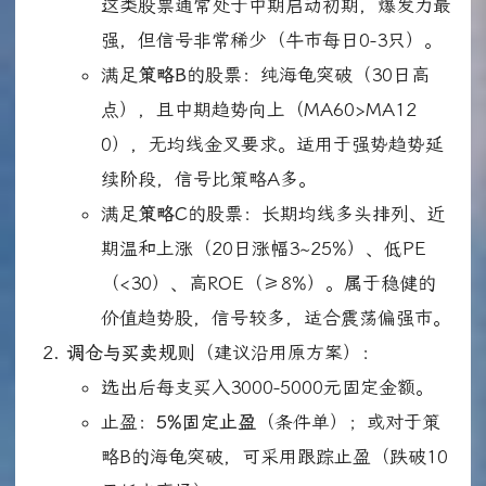
这类股票通常处于中期启动初期，爆发力最
强，但信号非常稀少（牛市每日0-3只）。
满足
策略B
的股票：纯海龟突破（30日高
点），且中期趋势向上（MA60>MA12
0），无均线金叉要求。适用于强势趋势延
续阶段，信号比策略A多。
满足
策略C
的股票：长期均线多头排列、近
期温和上涨（20日涨幅3~25%）、低PE
（<30）、高ROE（≥8%）。属于稳健的
价值趋势股，信号较多，适合震荡偏强市。
调仓与买卖规则
（建议沿用原方案）：
选出后每支买入3000-5000元固定金额。
止盈：
5%固定止盈
（条件单）；或对于策
略B的海龟突破，可采用跟踪止盈（跌破10