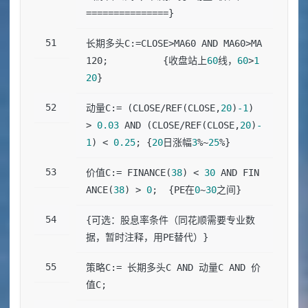
===============}
长期多头C:=CLOSE>MA60 AND MA60>MA
120;          {收盘站上
60
线，
60
>
1
20
}
动量C:= (CLOSE/REF(CLOSE,
20
)
-1
) 
> 
0.03
 AND (CLOSE/REF(CLOSE,
20
)
-
1
) < 
0.25
; {
20
日涨幅
3
%~
25
%}
价值C:= FINANCE(
38
) < 
30
 AND FIN
ANCE(
38
) > 
0
;  {PE在
0
~
30
之间}
{可选：股息率条件（同花顺需要专业数
据，暂时注释，用PE替代）}
策略C:= 长期多头C AND 动量C AND 价
值C;