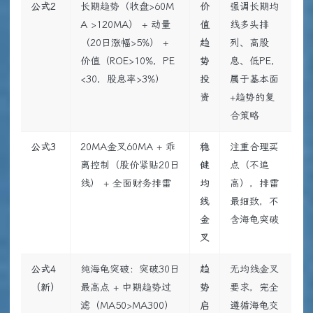
公式2
长期趋势（收盘>60M
价
强调长期均
A >120MA） + 动量
值
线多头排
（20日涨幅>5%） +
趋
列、高股
价值（ROE>10%，PE
势
息、低PE，
<30，股息率>3%）
投
属于基本面
资
+趋势的复
合策略
公式3
20MA金叉60MA + 乖
稳
注重合理买
离控制（股价紧贴20日
健
点（不追
线） + 全面财务排雷
均
高），排雷
线
最细致，不
金
含海龟突破
叉
公式4
纯海龟突破：突破30日
趋
无均线金叉
（新）
最高点 + 中期趋势过
势
要求，完全
滤（MA50>MA300）
启
遵循海龟交