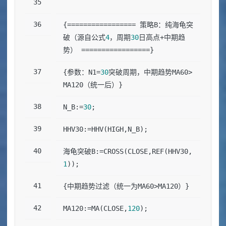
{================= 策略B：纯海龟突
破（源自公式
4
，周期
30
日高点+中期趋
势） =================}
{参数：N1=
30
突破周期，中期趋势MA60>
MA120（统一后）}
N_B:=
30
;
HHV30:=HHV(HIGH,N_B);
海龟突破B:=CROSS(CLOSE,REF(HHV30,
1
));
{中期趋势过滤（统一为MA60>MA120）}
MA120:=MA(CLOSE,
120
);