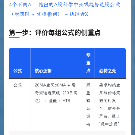
4个不同AI：给出的A股科学中长线趋势选股公式
（附源码 + 实操指南） – 执迷者X
第一步：评价每组公式的侧重点
侧
重
公式
核心逻辑
点
独特之处
公式1
20MA金叉60MA
+
唐
双
要求均线金
奇安通道突破（20日高
重
叉与价格突
点） + 量能 + ATR
确
破同时发
认
生，信号最
突
严苛，属于
破
“强中选强”