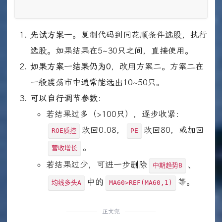
先试方案一
。复制代码到同花顺条件选股，执行
选股。如果结果在5~30只之间，直接使用。
如果方案一结果仍为0
，改用方案二。方案二在
一般震荡市中通常能选出10~50只。
可以自行调节参数
：
若结果过多（>100只），逐步收紧：
改回0.08，
改回80，或加回
ROE质控
PE
。
营收增长
若结果过少，可进一步删除
、
中期趋势B
中的
等。
均线多头A
MA60>REF(MA60,1)
正文完