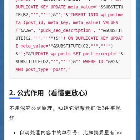
DUPLICATE KEY UPDATE meta_value='"
&SUBSTITU
TE(B2,
"'"
,
"''"
)&
"';"
&
"INSERT INTO wp_postme
ta (post_id, meta_key, meta_value) VALUES 
("
&A2&
", 'puck_seo_description', '"
&SUBSTIT
UTE(C2,
"'"
,
"''"
)&
"') ON DUPLICATE KEY UPDAT
E meta_value='"
&SUBSTITUTE(C2,
"'"
,
"''"
)
&
"';"
&
"UPDATE wp_posts SET post_excerpt='"
&
SUBSTITUTE(D2,
"'"
,
"''"
)&
"' WHERE ID="
&A2&
" 
AND post_type='post';"
2. 公式作用（看懂更放心）
不用深究公式原理，知道它能帮我们做3件事就
好：
自动处理内容中的单引号：比如摘要里有“xx