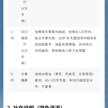
（P
UCK
专
用）
C
SEO
给搜索引擎看的描述，控制在120字内，
列
描述
贴合文章内容，比如“本文围绕深圳租房实
（P
战经验展开，涵盖房源筛选、议价技巧、
UCK
合同避坑，帮助租房人群少走弯路”
专
用）
D
文章
给网站前台（首页、列表页、分享预览）
列
摘要
看的，60-120字为宜，和SEO描述区分
开，不重复
2. 补充说明（避免混淆）