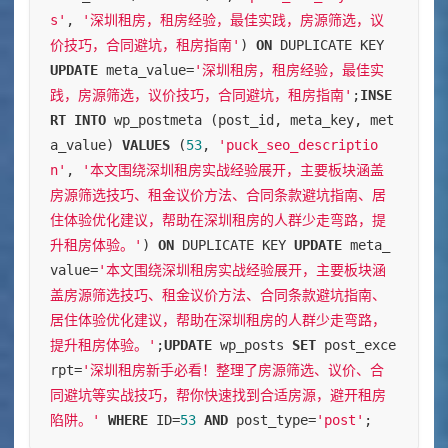
s'
, 
'深圳租房，租房经验，最佳实践，房源筛选，议
价技巧，合同避坑，租房指南'
) 
ON
 DUPLICATE KEY 
UPDATE
 meta_value
=
'深圳租房，租房经验，最佳实
践，房源筛选，议价技巧，合同避坑，租房指南'
;
INSE
RT
INTO
 wp_postmeta (post_id, meta_key, met
a_value) 
VALUES
 (
53
, 
'puck_seo_descriptio
n'
, 
'本文围绕深圳租房实战经验展开，主要板块涵盖
房源筛选技巧、租金议价方法、合同条款避坑指南、居
住体验优化建议，帮助在深圳租房的人群少走弯路，提
升租房体验。'
) 
ON
 DUPLICATE KEY 
UPDATE
 meta_
value
=
'本文围绕深圳租房实战经验展开，主要板块涵
盖房源筛选技巧、租金议价方法、合同条款避坑指南、
居住体验优化建议，帮助在深圳租房的人群少走弯路，
提升租房体验。'
;
UPDATE
 wp_posts 
SET
 post_exce
rpt
=
'深圳租房新手必看！整理了房源筛选、议价、合
同避坑等实战技巧，帮你快速找到合适房源，避开租房
陷阱。'
WHERE
 ID
=
53
AND
 post_type
=
'post'
;