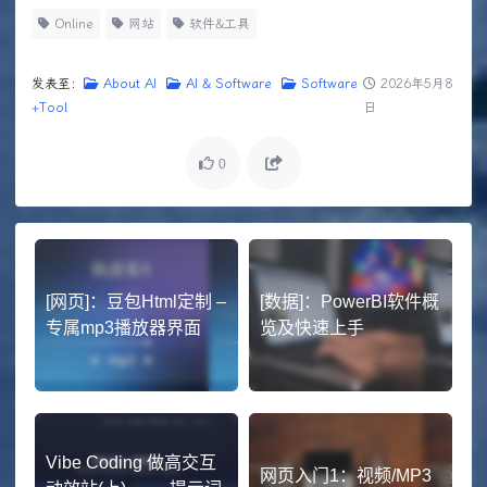
Online
网站
软件&工具
发表至：
About AI
AI & Software
Software
2026年5月8
+Tool
日
0
[网页]：豆包Html定制 –
[数据]：PowerBI软件概
专属mp3播放器界面
览及快速上手
Vibe Coding 做高交互
网页入门1：视频/MP3