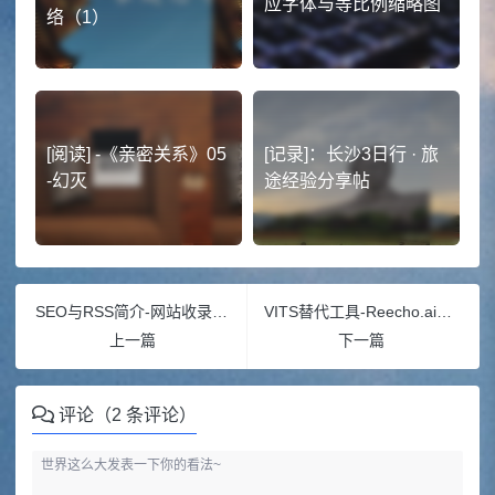
应字体与等比例缩略图
络（1）
[阅读] -《亲密关系》05
[记录]：长沙3日行 · 旅
-幻灭
途经验分享帖
SEO与RSS简介-网站收录和订阅
VITS替代工具-Reecho.ai（兴趣向）
上一篇
下一篇
评论（2 条评论）