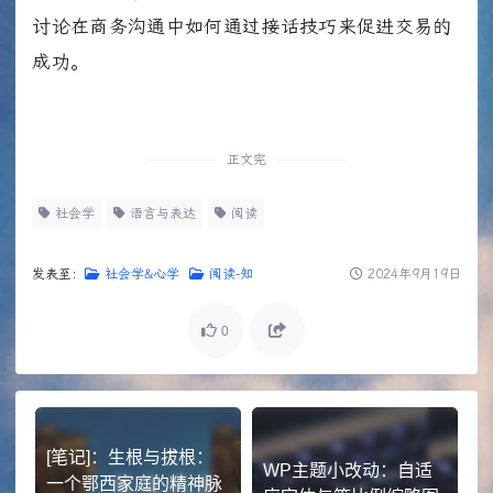
讨论在商务沟通中如何通过接话技巧来促进交易的
成功。
正文完
社会学
语言与表达
阅读
发表至：
社会学&心学
阅读-知
2024年9月19日
0
[笔记]：生根与拔根：
WP主题小改动：自适
一个鄂西家庭的精神脉