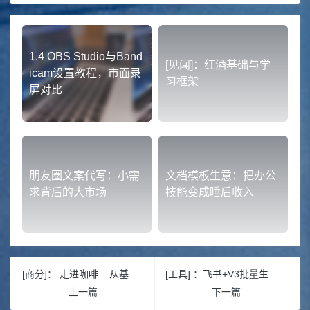
1.4 OBS Studio与Band
[见闻]：红酒基础与学
icam设置教程，市面录
习框架
屏对比
朋友圈文案代写：小需
文档模板生意：把办公
求背后的大市场
技能变成睡后收入
[商分]： 走进咖啡 – 从基础到市场（3）
[工具] ：飞书+V3批量生成品牌宣传画
上一篇
下一篇