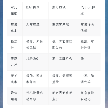
对比
BAT脚本
影刀RPA
Python脚
维度
本
安装
无需安装
需装客户端
需装环境
成本
依赖
稳定
极高，无失
低，界面变动
极高，可
性
效风险
即失效
控性强
资源
几乎为0
高，常驻后台
低
占用
维护
极低，改文
极高，需频繁
中等，微
成本
本即可
重录
调代码
最佳
开机批量启
固定界面重复
复杂智能
用途
动内容
点击
自动化