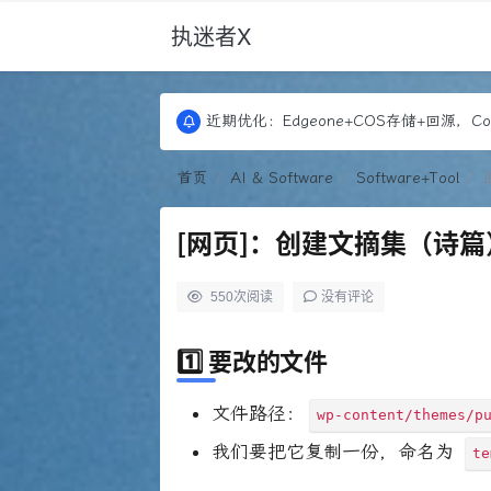
执迷者X
更新：Puock ➡ 阿里云轻量， 图床：Font
近期优化：Edgeone+COS存储+回源，Co
更新：Puock ➡ 阿里云轻量， 图床：Font
近期优化：Edgeone+COS存储+回源，Co
首页
AI & Software
Software+Tool
[网页]：创建文摘集（诗篇）专
550
次阅读
没有评论
1️⃣ 要改的文件
文件路径：
wp-content/themes/p
我们要把它复制一份，命名为
te