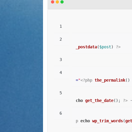
_postdata
(
$post
) 
?>
=
"
<?php
the_permalink
()
cho
get_the_date
(); 
?>
 
p
echo
wp_trim_words
(
ge