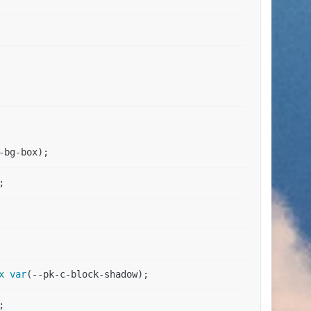
-bg-box);  
;  
  
 
x
var
(--pk-c-block-shadow);  
;  