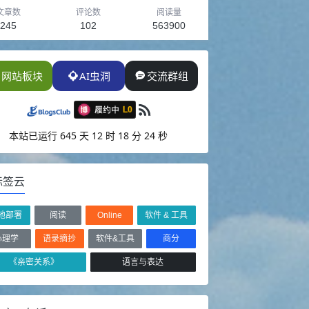
文章数
评论数
阅读量
245
102
563900
网站板块
AI虫洞
交流群组
本站已运行
645 天 12 时 18 分 27 秒
标签云
地部署
阅读
Online
软件 & 工具
心理学
语录摘抄
软件&工具
商分
《亲密关系》
语言与表达