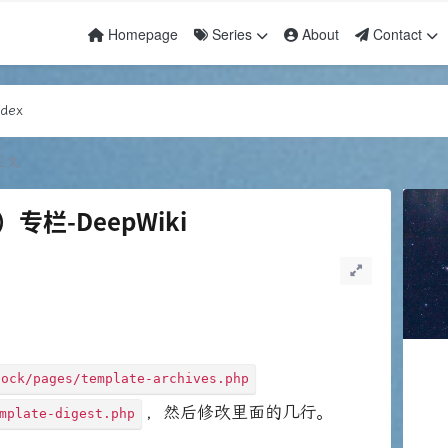
Homepage
Series
About
Contact
awesome
dex
awesome
dex
正文
栏-DeepWiki
uock/pages/template-archives.php
，然后修改里面的几行。
mplate-digest.php