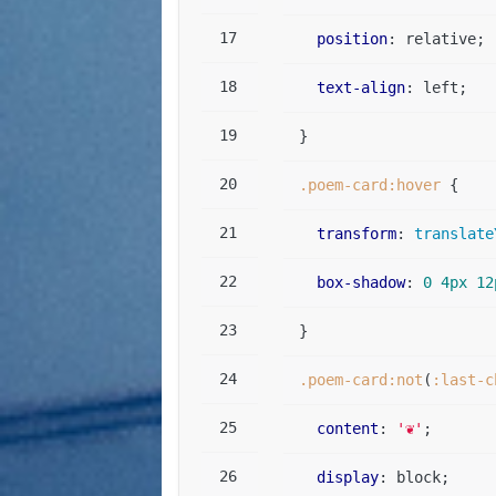
position
: relative; 
text-align
: left;  
}  
.poem-card
:hover
 {  
transform
: 
translate
box-shadow
: 
0
4px
12
}  
.poem-card
:not
(
:last-c
content
: 
'❦'
;  
display
: block;  