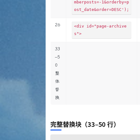
mberposts=-1&orderby=p
ost_date&order=DESC');
26
<div id="page-archive
s">
33
–5
0
整
体
替
换
完整替换块（33–50 行）