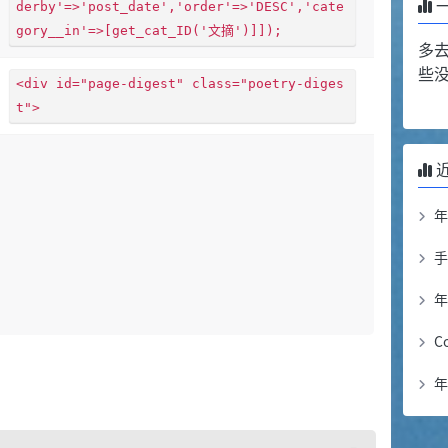
derby'=>'post_date','order'=>'DESC','cate
gory__in'=>[get_cat_ID('文摘')]]);
多
些
<div id="page-digest" class="poetry-diges
t">
年
C
年