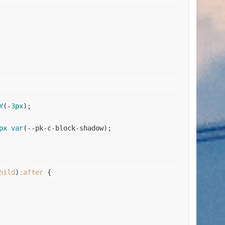
 
Y
(-
3px
);  
px
var
(--pk-c-block-shadow);  
hild
)
:after
 {  