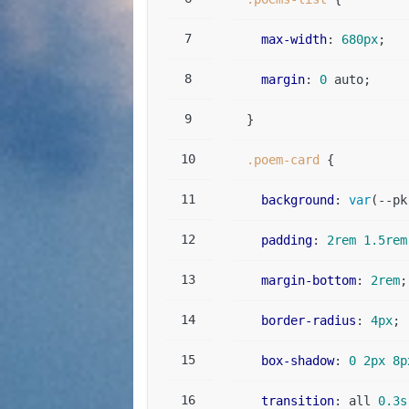
max-width
: 
680px
;  
margin
: 
0
 auto;  
}  
.poem-card
 {  
background
: 
var
(--pk
padding
: 
2rem
1.5rem
margin-bottom
: 
2rem
;
border-radius
: 
4px
; 
box-shadow
: 
0
2px
8p
transition
: all 
0.3s