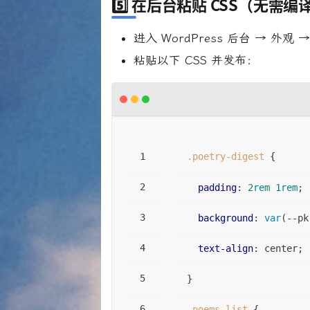
5️⃣ 在后台粘贴 CSS（无需编
进入 WordPress 后台 → 外观 
粘贴以下 CSS 并发布：
.poetry-digest
 {  
padding
: 
2rem
1rem
; 
background
: 
var
(--pk
text-align
: center; 
}  
.poems-list
 {  