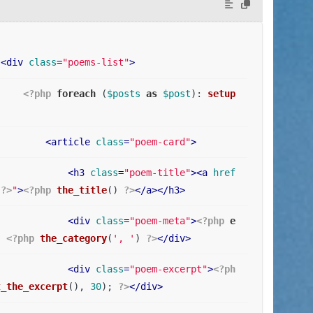
<
div
class
=
"poems-list"
>
<?php
foreach
 (
$posts
as
$post
): 
setup
<
article
class
=
"poem-card"
>
<
h3
class
=
"poem-title"
>
<
a
href
 
?>
"
>
<?php
the_title
() 
?>
</
a
>
</
h3
>
<
div
class
=
"poem-meta"
>
<?php
e
· 
<?php
the_category
(
', '
) 
?>
</
div
>
<
div
class
=
"poem-excerpt"
>
<?ph
t_the_excerpt
(), 
30
); 
?>
</
div
>