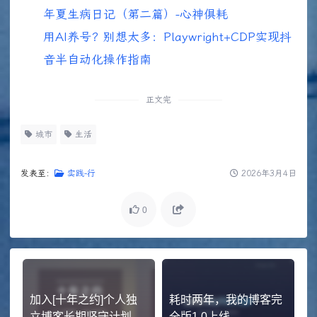
年夏生病日记（第二篇）-心神俱耗
用AI养号？别想太多：Playwright+CDP实现抖
音半自动化操作指南
正文完
城市
生活
发表至：
实践-行
2026年3月4日
0
加入[十年之约]个人独
耗时两年，我的博客完
立博客长期坚守计划
全版1.0上线