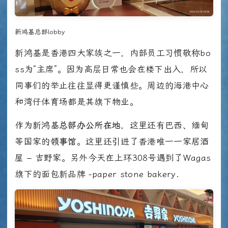
新鸿基总部lobby
新鸿基是香港四大家族之一，内部员工习惯敬称bo
ss为“主席”。因为高层日常也会在楼下出入，所以
同事们的举止往往显得更谨慎些。周边的海港中心
和湾仔体育场都是其旗下物业。
作为新鸿基
总部办公所在地
，这里还有巴西、缅甸
等国家的
领事馆
。这里还引进了香港唯一一家居酒
屋 – 吉野家。另外今天在上环308号遇到了Wagas
旗下的面包新品牌 -paper stone bakery.