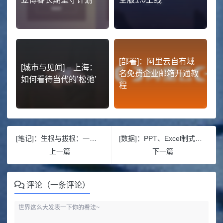
[部署]：阿里云自有域
[城市与见闻] – 上海：
名免费企业邮箱开通教
如何看待当代的’松弛’
程
[笔记]：生根与拔根：一个鄂西家庭的精神脉络（6）
[数据]：PPT、Excel制式文件的批量制作-Vba
上一篇
下一篇
评论（一条评论）