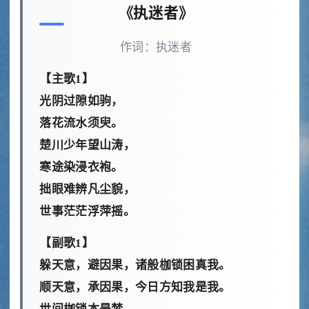
《执迷者》
作词：执迷者
【主歌1】
光阴过隙如驹，
落花流水须臾。
楚川少年望山涛，
寒途染浸衣袍。
拙眼难辨凡尘貌，
世事茫茫浮萍摇。
【副歌1】
躲天意，避因果，诸般枷锁困真我。
顺天意，承因果，今日方知我是我。