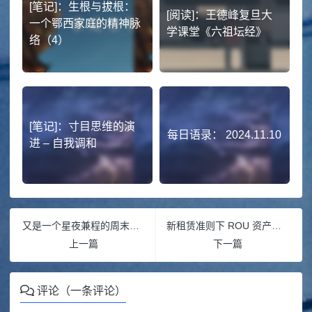
[笔记]：生根与拔根：
[阅读]：王德峰复旦大
一个鄂西家庭的精神脉
学课堂《六祖坛经》
络（4）
[笔记]：寸目思维的演
每日语录： 2024.11.10
进​ – 自我调和
又是一个星夜兼程的周末，5月底
新租赁准则下 ROU 资产怎么算？一文读懂
上一篇
下一篇
评论（一条评论）