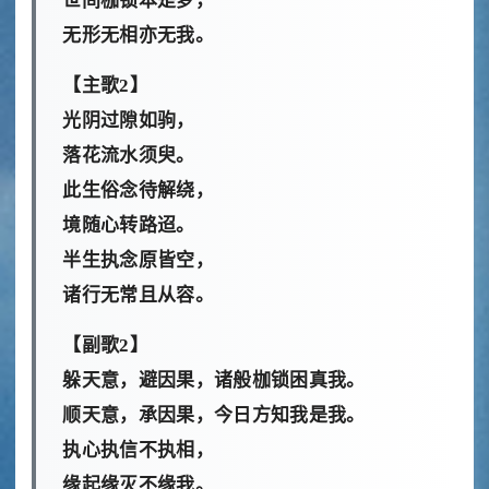
世间枷锁本是梦，
无形无相亦无我。
【主歌2】
光阴过隙如驹，
落花流水须臾。
此生俗念待解绕，
境随心转路迢。
半生执念原皆空，
诸行无常且从容。
【副歌2】
躲天意，避因果，诸般枷锁困真我。
顺天意，承因果，今日方知我是我。
执心执信不执相，
缘起缘灭不缘我。