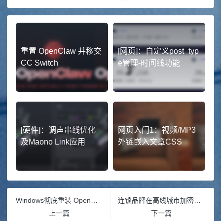
重置 OpenClaw 并移交
[网页]：自定义post_typ
CC Switch
e管理-时间线功能
[硬件]：调声串线优化
网页入门1：视频/MP3
及Maono Link应用
外链嵌入文章CSS
Windows彻底重装 OpenClaw 教程：告别本地模型，接入 DeepSeek API
连锁品牌在高线城市加密布局思路 2026笔记
上一篇
下一篇