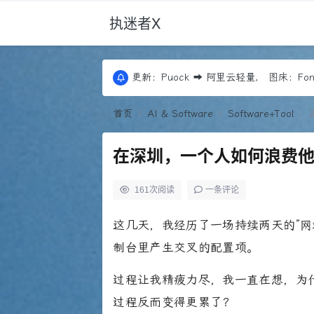
执迷者X
更新：Puock ➡ 阿里云轻量， 图床：Font
近期优化：Edgeone+COS存储+回源，Co
更新：Puock ➡ 阿里云轻量， 图床：Font
近期优化：Edgeone+COS存储+回源，Co
首页
AI & Software
Software+Tool
在深圳，一个人如何浪费他
161
次阅读
一条评论
这几天，我经历了一场持续两天的”网
制台里产生交叉的配置项。
过程让我精疲力尽，我一直在想，为
过程反而变得更累了？