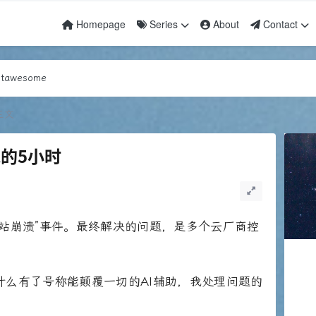
Homepage
Series
About
Contact
awesome
dex
awesome
dex
正文
的5小时
站崩溃”事件。最终解决的问题，是多个云厂商控
什么有了号称能颠覆一切的AI辅助，我处理问题的