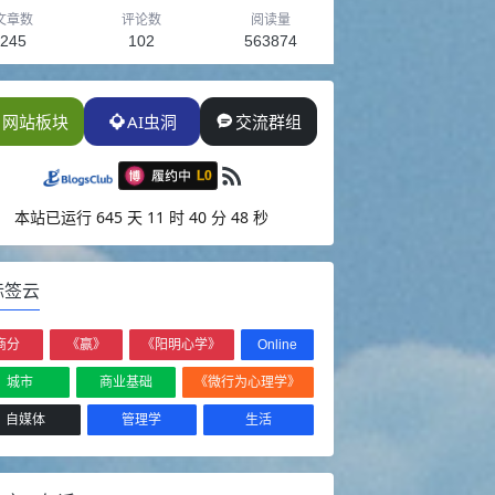
文章数
评论数
阅读量
245
102
563874
网站板块
AI虫洞
交流群组
本站已运行
645 天 11 时 40 分 51 秒
标签云
商分
《赢》
《阳明心学》
Online
城市
商业基础
《微行为心理学》
自媒体
管理学
生活