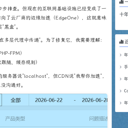
步步排查。但现在的互联网基础设施已经变成了一
十年
向了云厂商的边缘加速（EdgeOne），这就意味
”黑盒”。
在多层代理中传递”。为了修复它，我需要理解：
HP-FPM）
协议跟随、缓存规则）
器说”localhost”，但CDN说”我帮你加速”，
年
上没沟通好。
C
年