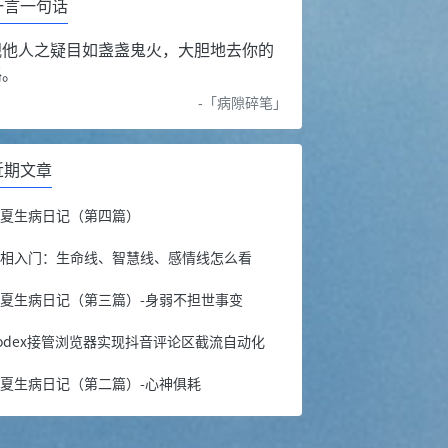
一言一句话
视他人之疑目如盏盏鬼火，大胆地去你的
路。
-「
病隙碎笔
」
近期文章
年夏生病日记（第四篇）
手相入门：生命线、智慧线、感情线怎么看
夏生病日记（第三篇）-身弱不担世事变
odex接管浏览器实现抖音评论区截流自动化
夏生病日记（第二篇）-心神俱耗