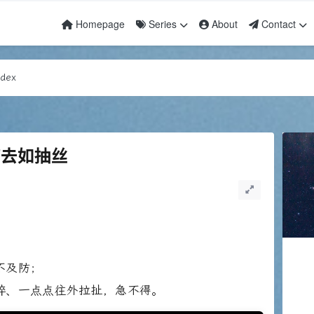
Homepage
Series
About
Contact
awesome
dex
awesome
dex
病去如抽丝
不及防；
碎、一点点往外拉扯，急不得。