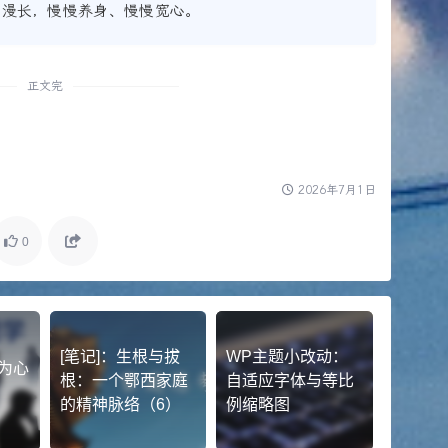
碎漫长，慢慢养身、慢慢宽心。
正文完
2026年7月1日
0
[笔记]：生根与拔
WP主题小改动：
行为心
根：一个鄂西家庭
自适应字体与等比
张
的精神脉络（6）
例缩略图