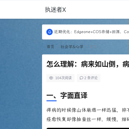
执迷者X
更新：Puock ➡ 阿里云轻量， 图床：Font
近期优化：Edgeone+COS存储+回源，Co
更新：Puock ➡ 阿里云轻量， 图床：Font
近期优化：Edgeone+COS存储+回源，Co
首页
社会学&心学
正文
怎么理解：病来如山倒，
104
次阅读
2 条评论
一、字面直译
得病的时候像山体崩塌一样迅猛、猝
痊愈恢复却像抽蚕丝一样，缓慢、细