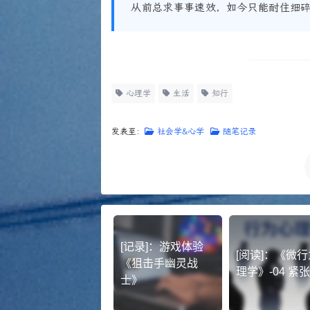
从前总求事事速效，如今只能耐住细
心理学
生活
知行
发表至：
社会学&心学
随笔记录
[记录]：游戏体验
[阅读]：《微
《狙击手幽灵战
理学》-04 紧
士》