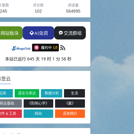
文章数
评论数
阅读量
245
102
564895
网站板块
AI虫洞
交流群组
本站已运行
645 天 19 时 2 分 0 秒
标签云
见闻
语言与表达
数据分析
生活
商业基础
《阳明心学》
《赢》
软件 & 工具
网站
语录摘抄