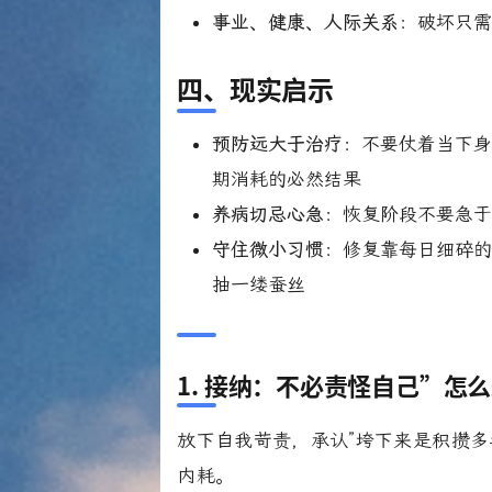
事业、健康、人际关系
：破坏只
四、现实启示
预防远大于治疗
：不要仗着当下
期消耗的必然结果
养病切忌心急
：恢复阶段不要急
守住微小习惯
：修复靠每日细碎
抽一缕蚕丝
1. 接纳：不必责怪自己”怎
放下自我苛责，承认”垮下来是积攒多
内耗。