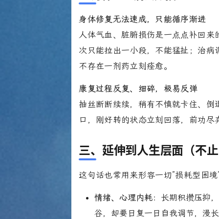
身体修复无法速成，只能循序渐进
人体气血、脏腑损伤是一点点补回来
次只能拉出一小段，不能猛扯；治病
不存在一剂药立刻痊愈。
康复过程反复、细碎，极易反弹
抽丝断断续续，稍有不慎就卡住、倒
口，刚好转的状态立刻回落，前功尽
三、延伸到人生层面（不止
这句话也常用来形容一切”损耗型困境
情绪、心理内耗
：长期积攒压抑
谷，却要日复一日自我调节，漫