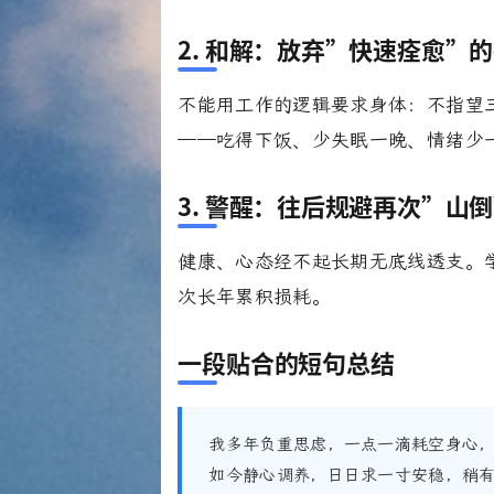
2. 和解：放弃”快速痊愈”
不能用工作的逻辑要求身体：不指望
——吃得下饭、少失眠一晚、情绪少
3. 警醒：往后规避再次”山
健康、心态经不起长期无底线透支。
次长年累积损耗。
一段贴合的短句总结
我多年负重思虑，一点一滴耗空身心
如今静心调养，日日求一寸安稳，稍