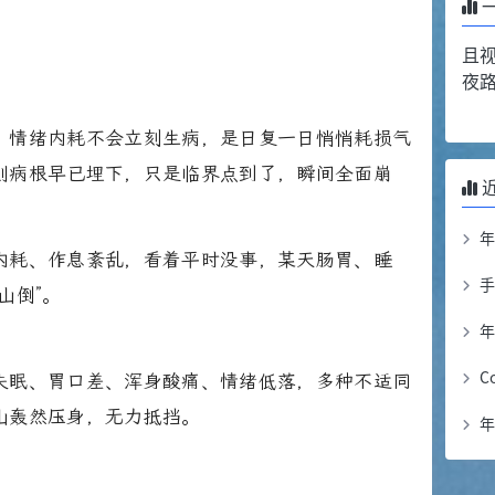
且
夜
、情绪内耗不会立刻生病，是日复一日悄悄耗损气
则病根早已埋下，只是临界点到了，瞬间全面崩
内耗、作息紊乱，看着平时没事，某天肠胃、睡
山倒”。
年
C
失眠、胃口差、浑身酸痛、情绪低落，多种不适同
山轰然压身，无力抵挡。
年