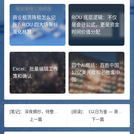
商业租赁降租怎么记
ROU 底层逻辑：不仅
账？ROU 四大场景标
是会计公式，更是资金
准化核算
时间价值分配
四个AI概括：百胜中国
Excel：批量编辑工作
12亿美元收购必胜客中
簿和确认
国
[笔记]：深夜摘抄，待整理，幽而待明
[阅读]：《以日为鉴 — 衰退时代生存指南》社会观察
上一篇
下一篇