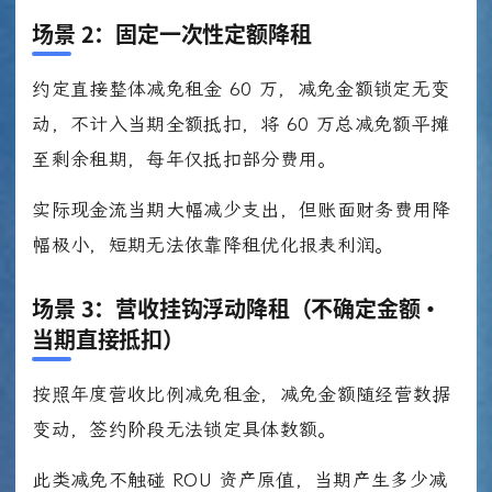
场景 2：固定一次性定额降租
约定直接整体减免租金 60 万，减免金额锁定无变
动，不计入当期全额抵扣，将 60 万总减免额平摊
至剩余租期，每年仅抵扣部分费用。
实际现金流当期大幅减少支出，但账面财务费用降
幅极小，短期无法依靠降租优化报表利润。
场景 3：营收挂钩浮动降租（不确定金额・
当期直接抵扣）
按照年度营收比例减免租金，减免金额随经营数据
变动，签约阶段无法锁定具体数额。
此类减免不触碰 ROU 资产原值，当期产生多少减