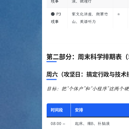
琐事
液、做理疗
🟢 P3
家文化讲座，爬翠竹
⭐
琐事
山、英语听力
第二部分：周末科学排期表（5月
周六（攻坚日：搞定行政与技术
目标：把“个体户”和“小程序”这两
时间段
安排
08:00 –
起床、维B、补脑液