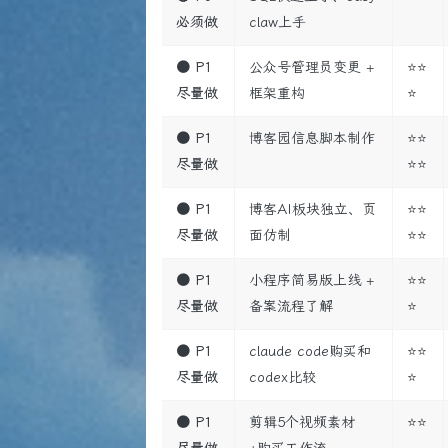
必须做
claw上手
🟠 P1
公众号管理员变更 +
⭐⭐
尽量做
框架重构
⭐
🟠 P1
博客园信息脚本制作
⭐⭐
尽量做
⭐⭐
🟠 P1
博客AI板块独立、页
⭐⭐
尽量做
面仿制
⭐⭐
🟠 P1
小程序简易版上线 +
⭐⭐
尽量做
备案流程了解
⭐
🟠 P1
claude code购买和
⭐⭐
尽量做
codex比较
⭐
🟠 P1
剪辑5个视频素材
⭐⭐