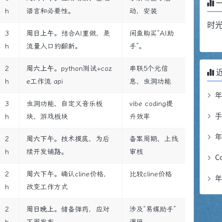
h
语言和必要性。
动，安装
时
3
周日上午
。结合AI重做，是
闲鱼购买“AI助
h
流量入口的翻新。
手”。
2
周六上午
。python测试+coz
串联5个元信
h
e工作流 api
息、虫洞功能
3
虫洞功能、自定义音乐板
vibe coding提
h
块、游戏板块
升效率
年
2
周六下午
。技术摸底，为后
备案周期、上线
h
续开发铺路。
审核
C
2
周六下午
。确认cline价格，
比较cline价格
年
h
改变工作方式
2
周日晚上
。储备弹药，应对
涉及“易媒助手”