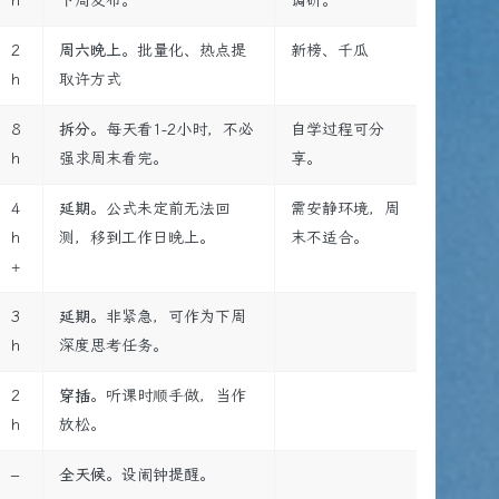
h
下周发布。
调研。
2
周六晚上
。批量化、热点提
新榜、千瓜
h
取许方式
8
拆分
。每天看1-2小时，不必
自学过程可分
h
强求周末看完。
享。
4
延期
。公式未定前无法回
需安静环境，周
h
测，移到工作日晚上。
末不适合。
+
3
延期
。非紧急，可作为下周
h
深度思考任务。
2
穿插
。听课时顺手做，当作
h
放松。
–
全天候
。设闹钟提醒。