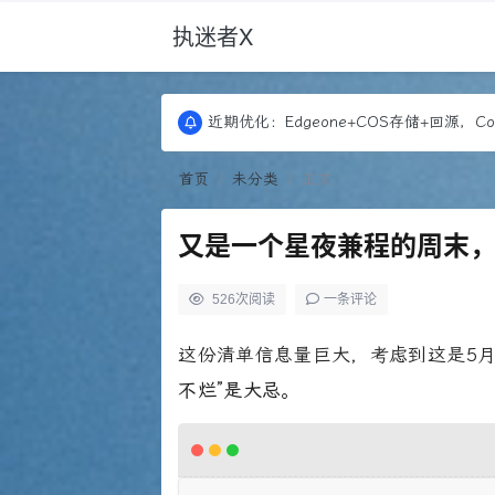
执迷者X
更新：Puock ➡ 阿里云轻量， 图床：Font
近期优化：Edgeone+COS存储+回源，Co
更新：Puock ➡ 阿里云轻量， 图床：Font
近期优化：Edgeone+COS存储+回源，Co
首页
未分类
正文
又是一个星夜兼程的周末，
526
次阅读
一条评论
这份清单信息量巨大，考虑到这是5
不烂”是大忌
。