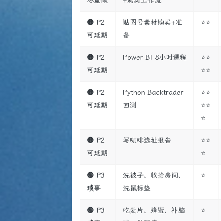
尽量做
+购买工作流
🟡 P2
贴图号素材购买+准
⭐⭐
可延期
备
🟡 P2
Power BI 8小时课程
⭐⭐
可延期
⭐⭐
🟡 P2
Python Backtrader
⭐⭐
可延期
回测
⭐⭐
⭐
🟡 P2
写咖啡选址报告
⭐⭐
可延期
⭐
🟢 P3
洗被子、收拾房间、
⭐
琐事
洗鼠标垫
🟢 P3
吃麦片、蜂蜜、补脑
⭐