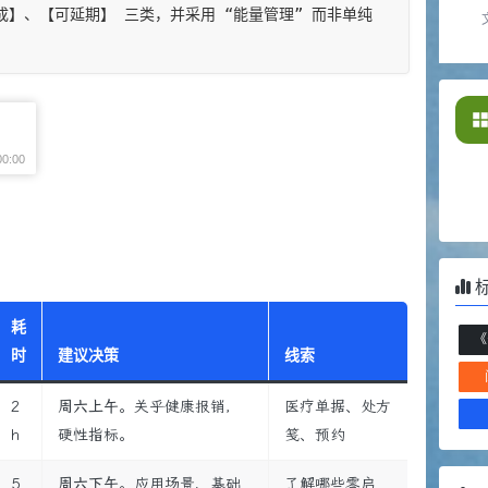
】、【可延期】​ 三类，并采用 “能量管理”​ 而非单纯
耗
《
时
建议决策
线索
2
周六上午
。关乎健康报销，
医疗单据、处方
h
硬性指标。
笺、预约
5
周六下午
。应用场景、基础
了解哪些零启